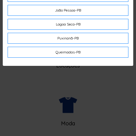
Jóias
João Pessoa-PB
Lagoa Seca-PB
Puxinanã-PB
Queimadas-PB
Locações
Moda